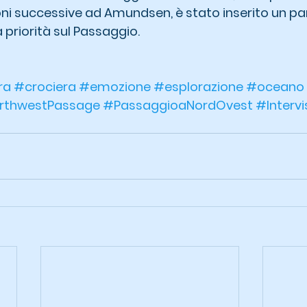
ioni successive ad Amundsen, è stato inserito un p
a priorità sul Passaggio.
ra
#crociera
#emozione
#esplorazione
#oceano
rthwestPassage
#PassaggioaNordOvest
#Intervi