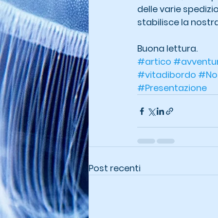
delle varie spediz
stabilisce la nostr
Buona lettura.
#artico
#avventu
#vitadibordo
#No
#Presentazione
Post recenti