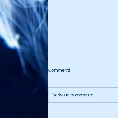
Commenti
Scrivi un commento...
Artico Siberiano