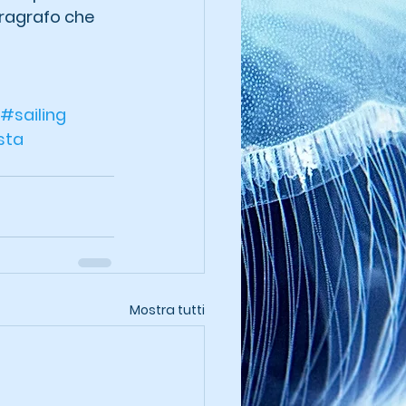
aragrafo che 
#sailing
sta
Mostra tutti