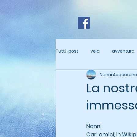
Tutti i post
vela
avventura
Nanni Acquarone
La nostr
immessa
Nanni 
Cari amici, in Wiki