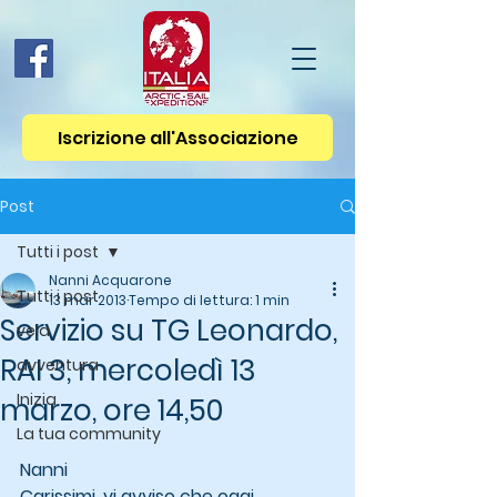
Iscrizione all'Associazione
Post
Tutti i post
Nanni Acquarone
Tutti i post
13 mar 2013
Tempo di lettura: 1 min
Servizio su TG Leonardo,
vela
RAI 3, mercoledì 13
avventura
Inizia
marzo, ore 14,50
La tua community
Nanni 
Carissimi, vi avviso che oggi 