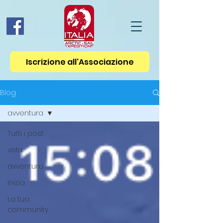
Iscrizione all'Associazione
Blog
avventura
Tutti i post
vela
avventura
Inizia
La tua
community