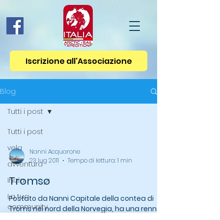
Iscrizione all'Associazione
Blog
Tutti i post
Tutti i post
vela
Nanni Acquarone
23 lug 2011
Tempo di lettura: 1 min
avventura
Tromsø
Inizia
La tua
Postato da Nanni Capitale della contea di
community
Troms nel nord della Norvegia, ha una renna
su sfondo azzurro nel suo stemma. Il centro