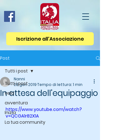
Iscrizione all'Associazione
Post
Tutti i post
Nanni
Tutti i post
28 gen 2019
Tempo di lettura: 1 min
In attesa dell'equipaggio
vela
avventura
https://www.youtube.com/watch?
Inizia
v=QCGA1r82X1A
La tua community