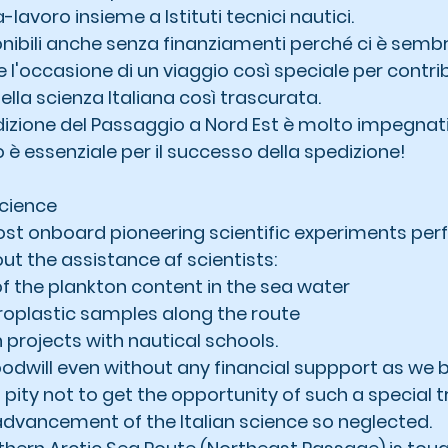
-lavoro insieme a Istituti tecnici nautici.
onibili anche senza finanziamenti perché ci è semb
e l'occasione di un viaggio così speciale per contrib
lla scienza Italiana così trascurata.
dizione del Passaggio a Nord Est è molto impegnat
o è essenziale per il successo della spedizione!
Science
st onboard pioneering scientific experiments per
out the assistance af scientists:
 the plankton content in the sea water
croplastic samples along the route
n projects with nautical schools.
dwill even without any financial suppport as we be
ity not to get the opportunity of such a special tr
advancement of the Italian science so neglected.