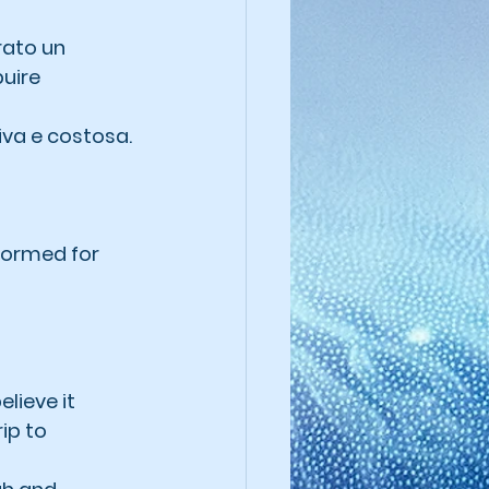
rato un 
uire 
iva e costosa.
formed for 
lieve it 
ip to 