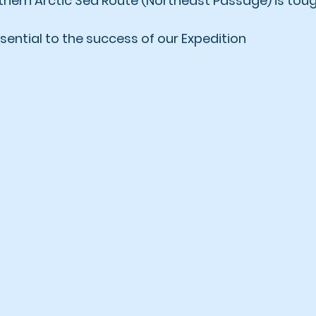
rthern Arctic Sea Route (Northeast Passage) is tou
ssential to the success of our Expedition