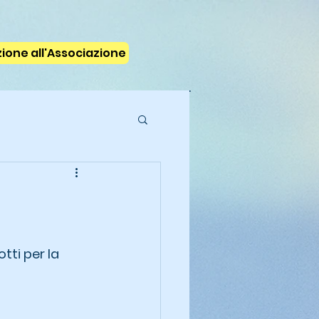
izione all'Associazione
tti per la 