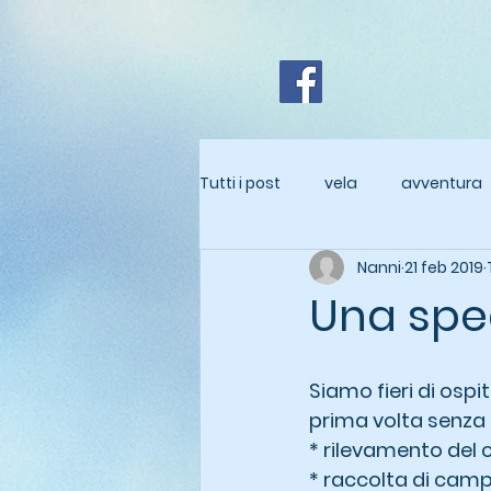
Tutti i post
vela
avventura
Nanni
21 feb 2019
Una sped
Siamo fieri di ospi
prima volta senza 
* rilevamento del 
* raccolta di camp