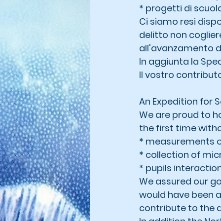
* progetti di scuola
Ci siamo resi disp
delitto non coglier
all'avanzamento de
In aggiunta la Spe
Il vostro contribut
An Expedition for 
We are proud to ho
the first time with
* measurements of
* collection of mi
* pupils interactio
We assured our goo
would have been a p
contribute to the 