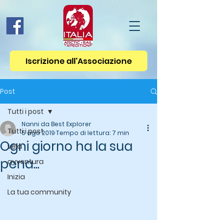
Iscrizione all'Associazione
Post
Tutti i post
Nanni da Best Explorer
Tutti i post
5 ago 2019
Tempo di lettura: 7 min
Ogni giorno ha la sua
vela
pena...
avventura
Inizia
La tua community