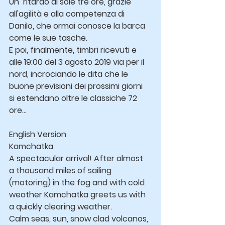
Un  ritardo di sole tre ore, grazie 
all'agilità e alla competenza di 
Danilo, che ormai conosce la barca 
come le sue tasche.
E poi, finalmente, timbri ricevuti e 
alle 19:00 del 3 agosto 2019 via per il 
nord, incrociando le dita che le 
buone previsioni dei prossimi giorni 
si estendano oltre le classiche 72 
ore...
English Version
Kamchatka
A spectacular arrival! After almost 
a thousand miles of sailing 
(motoring) in the fog and with cold 
weather Kamchatka greets us with 
a quickly clearing weather.
Calm seas, sun, snow clad volcanos, 