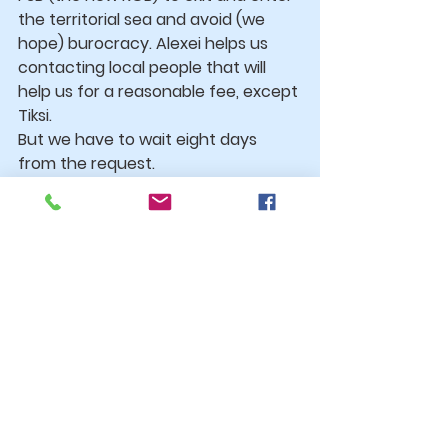
the territorial sea and avoid (we 
hope) burocracy. Alexei helps us 
contacting local people that will 
help us for a reasonable fee, except 
Tiksi.
But we have to wait eight days 
from the request.
The days become quickly fifteen. 
What can we do? We are engaged. 
But how to spend time in 
Petropavlovsk?
I didn't tell you that in the meantime 
we cannot move the boat and that 
tourist excursions are very costly. 
The air onboard becomes charged 
with electricity.
A small news: we have to define a 
detailed route with places and 