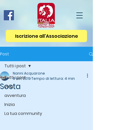
Iscrizione all'Associazione
Post
Tutti i post
Nanni Acquarone
Tutti i post
9 set 2019
Tempo di lettura: 4 min
Sosta
vela
avventura
Inizia
La tua community