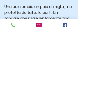
Una baia ampia un paio di miglia, ma 
protetta da tutte le parti. Un 
fondale che risale lentamente fino 
ai cinque metri che il redivivo 
ecoscandaglio ci segnala, un fondo 
di sabbia, come dice il portolano, 
che alla prova risulta ottimo 
tenitore, un'acqua finalmente 
limpida che ci lascia vedere la 
catena scendere gentilmente 
verso il basso e un mare 
assolutamente calmo malgrado il 
vento che comincia proprio adesso 
a farsi sentire.
Spegniamo il motore e il silenzio è 
rotto solo dalle strida di alcune 
sterne disturbate dal nostro arrivo, 