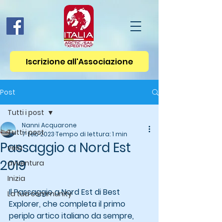
Iscrizione all'Associazione
Post
Tutti i post
Nanni Acquarone
Tutti i post
7 feb 2023
Tempo di lettura: 1 min
Passaggio a Nord Est
vela
2019
avventura
Inizia
Il Passaggio a Nord Est di Best 
La tua community
Explorer, che completa il primo 
periplo artico italiano da sempre, 