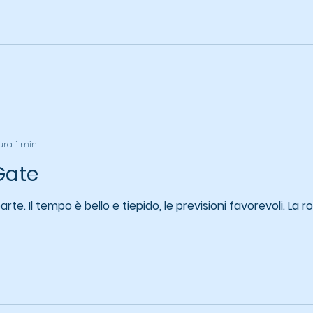
ura: 1 min
Gate
rte. Il tempo è bello e tiepido, le previsioni favorevoli. La r