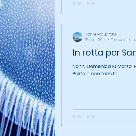
Nanni Acquarone
15 mar 2014
Tempo di lett
In rotta per Sa
Nanni Domenica 10 Marzo, Friday Harbor è un simpatico porticciolo, frequentato, si percepisce, da turisti abituali.
Pulito e ben tenuto,...