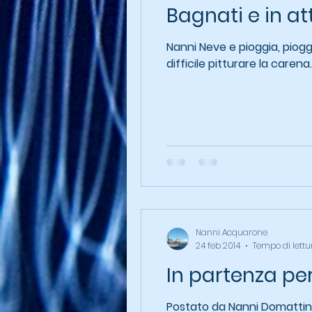
Bagnati e in a
Nanni Neve e pioggia, piogg
difficile pitturare la carena..
Nanni Acquarone
24 feb 2014
Tempo di lettu
In partenza pe
Postato da Nanni Domattina