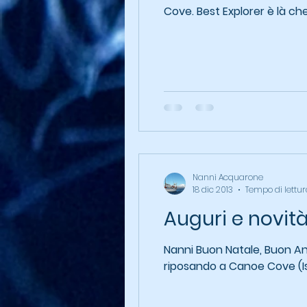
Cove. Best Explorer è là che
Nanni Acquarone
18 dic 2013
Tempo di lettur
Auguri e novit
Nanni Buon Natale, Buon Anno, Bu
riposando a Canoe Cove (Iso