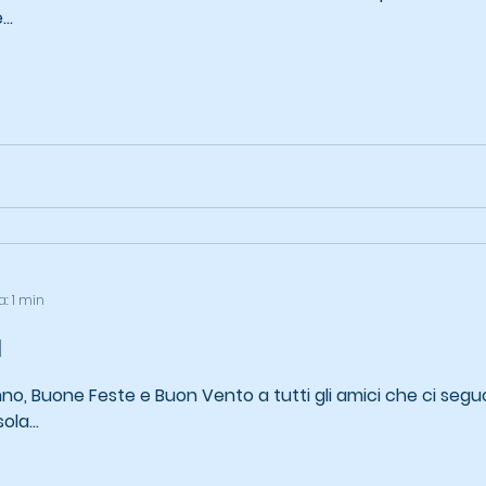
...
a: 1 min
à
one Feste e Buon Vento a tutti gli amici che ci seguono. Best Explor
la...