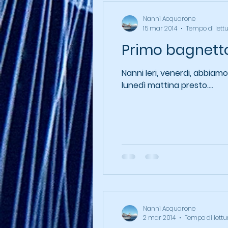
Nanni Acquarone
15 mar 2014
Tempo di lett
Primo bagnett
Nanni Ieri, venerdi, abbiamo
lunedì mattina presto....
Nanni Acquarone
2 mar 2014
Tempo di lettu