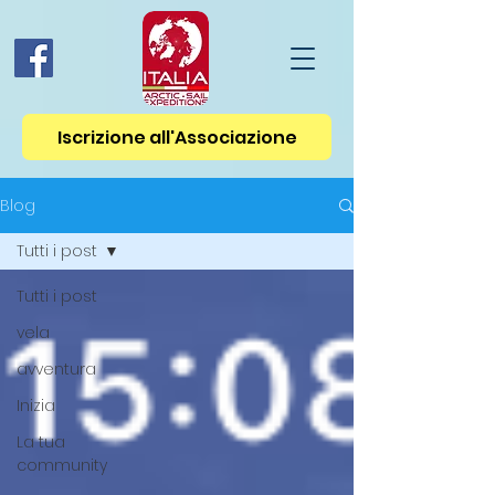
Iscrizione all'Associazione
Blog
Tutti i post
Tutti i post
vela
avventura
Inizia
La tua
community