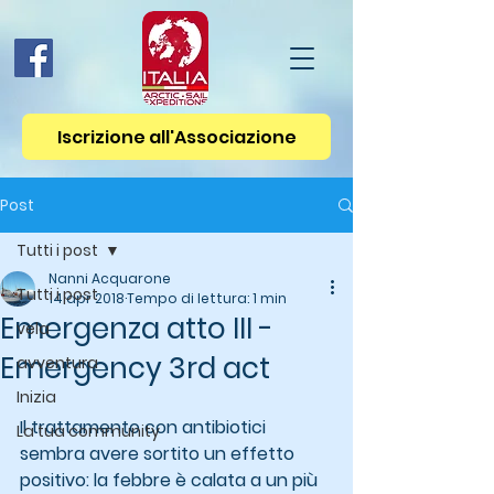
Iscrizione all'Associazione
Post
Tutti i post
Nanni Acquarone
Tutti i post
14 apr 2018
Tempo di lettura: 1 min
Emergenza atto III -
vela
Emergency 3rd act
avventura
Inizia
Il trattamento con antibiotici 
La tua community
sembra avere sortito un effetto 
positivo: la febbre è calata a un più 