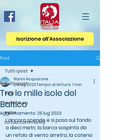
Iscrizione all'Associazione
Post
Tutti i post
Nanni Acquarone
Tutti i post
24 lug 2023
Tempo di lettura: 1 min
Tra le mille isole del
vela
Baltico
avventura
Inizia
Aggiornamento:
25 lug 2023
L'ancora scende e si posa sul fondo 
La tua community
a dieci metri, la barca sospinta da 
un refolo di vento arretra, la catena 