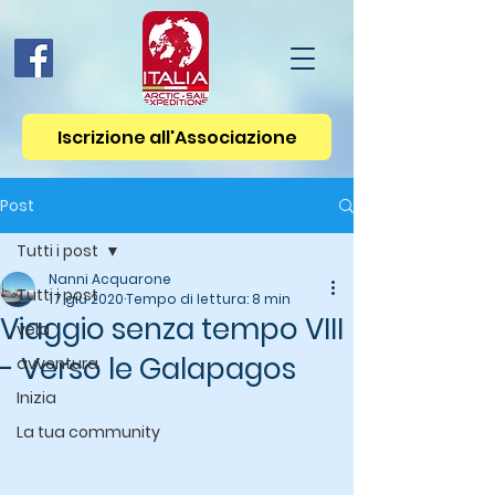
Iscrizione all'Associazione
Post
Tutti i post
Nanni Acquarone
Tutti i post
17 giu 2020
Tempo di lettura: 8 min
Viaggio senza tempo VIII
vela
- Verso le Galapagos
avventura
Inizia
La tua community