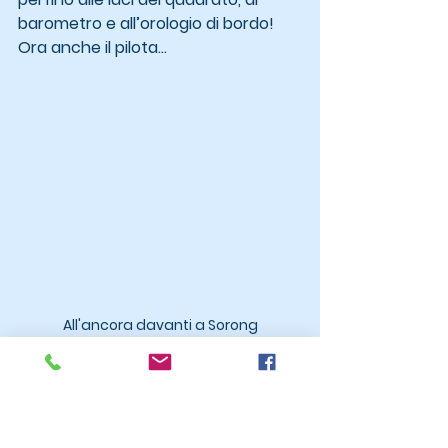
barometro e all’orologio di bordo! 
Ora anche il pilota…
All'ancora davanti a Sorong
Il panorama del canale che sto 
percorrendo è una solenne 
delusione. L’acqua è torbida, le 
coste appena collinose, salvo alcuni 