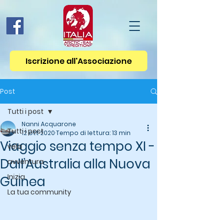
Iscrizione all'Associazione
Post
Tutti i post
Nanni Acquarone
Tutti i post
12 ott 2020
Tempo di lettura: 13 min
Viaggio senza tempo XI -
vela
Dall’Australia alla Nuova
avventura
Inizia
Guinea
La tua community