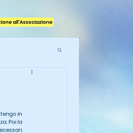
izione all'Associazione
 tengo in 
a. Poi la 
ecessari. 