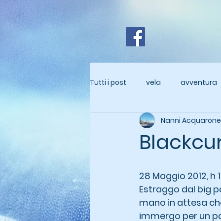
Tutti i post
vela
avventura
Nanni Acquarone
Blackcu
28 Maggio 2012, h 1
Estraggo dal big pa
mano in attesa che
immergo per un paio