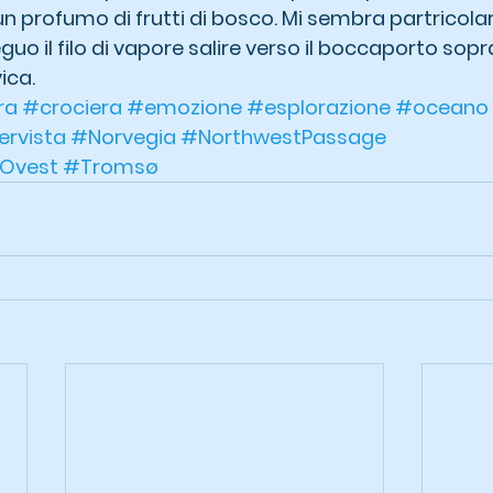
 un profumo di frutti di bosco. Mi sembra partricol
guo il filo di vapore salire verso il boccaporto sopra
ica.
ra
#crociera
#emozione
#esplorazione
#oceano
ervista
#Norvegia
#NorthwestPassage
Ovest
#Tromsø