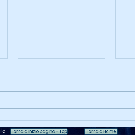
Deli
2050 La Guerra dei Ghiacci
lia
Torna a inizio pagina - Top
Torna a Home