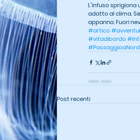
L'infuso sprigiona
adatto al clima. Se
appanna. Fuori nev
#artico
#avventu
#vitadibordo
#Int
#PassaggioaNord
Post recenti