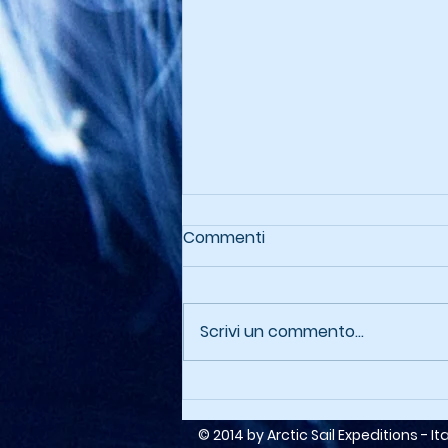
Commenti
Scrivi un commento...
Artico Siberiano
© 2014 by Arctic Sail Expeditions - Ita