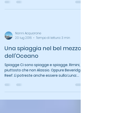
quest’anno qui nel Pacifico occidentale: che
meraviglia! Sono una grande sorpresa,
perché di...
Nanni Acquarone
20 lug 2016
Tempo di lettura: 3 min
Una spiaggia nel bel mezzo
dell'Oceano
Spiagge Ci sono spiagge e spiagge. Rimini,
piuttosto che non Alassio. Oppure Beveridge
Reef. Lì potreste anche essere sulla Luna:...