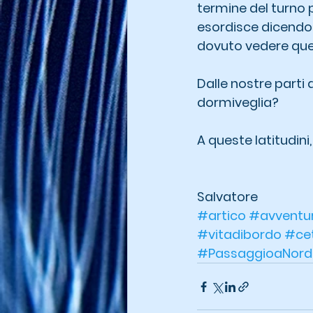
termine del turno 
esordisce dicendo: "
dovuto vedere quel 
Dalle nostre parti 
dormiveglia?
A queste latitudini,
Salvatore
#artico
#avventu
#vitadibordo
#ce
#PassaggioaNord