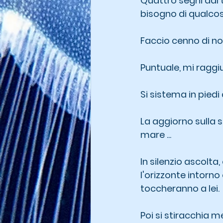
Quattro segni dal 
bisogno di qualcos
Faccio cenno di no
Puntuale, mi raggi
Si sistema in piedi
La aggiorno sulla si
mare ...
In silenzio ascolta
l'orizzonte intorno
toccheranno a lei.
Poi si stiracchia me