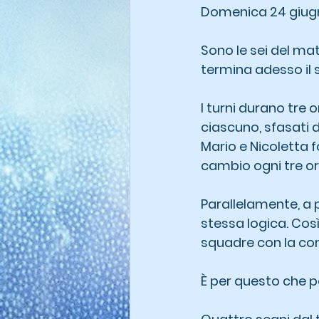
Domenica 24 giugn
Sono le sei del ma
termina adesso il 
I turni durano tre 
ciascuno, sfasati d
Mario e Nicoletta
cambio ogni tre ore
Parallelamente, a p
stessa logica. Cos
squadre con la co
È per questo che p