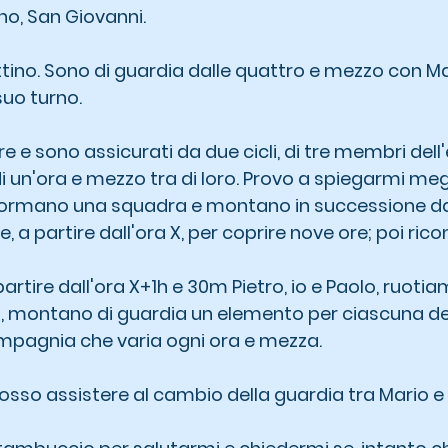
o, San Giovanni.
ttino. Sono di guardia dalle quattro e mezzo con Ma
suo turno.
ore e sono assicurati da due cicli, di tre membri del
i un'ora e mezzo tra di loro. Provo a spiegarmi megl
 formano una squadra e montano in successione dan
, a partire dall'ora X, per coprire nove ore; poi ric
artire dall'ora X+1h e 30m Pietro, io e Paolo, ruotia
ì, montano di guardia un elemento per ciascuna de
mpagnia che varia ogni ora e mezza.
osso assistere al cambio della guardia tra Mario e 