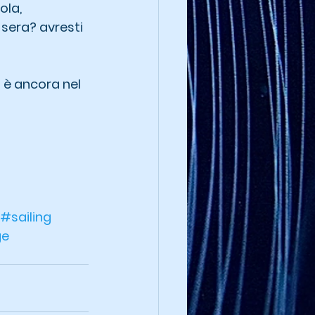
la, 
i sera? avresti 
 è ancora nel 
#sailing
ge