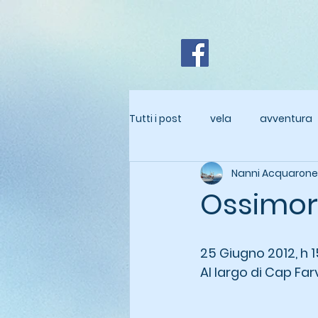
Tutti i post
vela
avventura
Nanni Acquarone
Ossimoro
25 Giugno 2012, h 1
Al largo di Cap Far