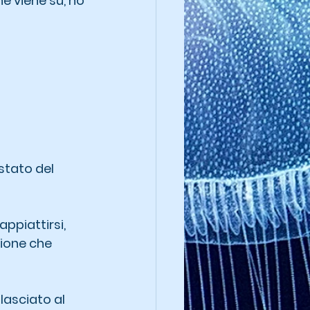
e viene sù, ho 
stato del 
ppiattirsi, 
zione che 
lasciato al 