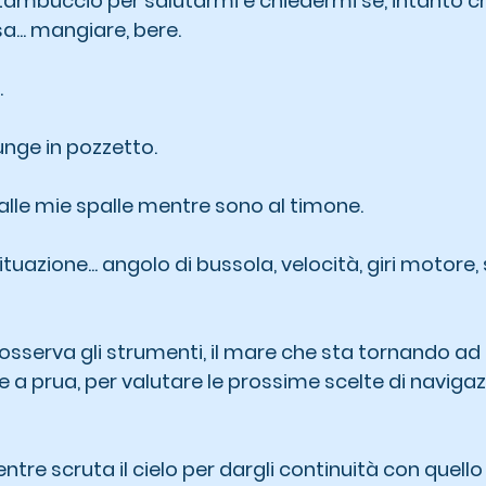
tambuccio per salutarmi e chiedermi se, intanto ch
a... mangiare, bere.
.
unge in pozzetto.
 alle mie spalle mentre sono al timone.
tuazione... angolo di bussola, velocità, giri motore, 
, osserva gli strumenti, il mare che sta tornando ad a
 e a prua, per valutare le prossime scelte di naviga
ntre scruta il cielo per dargli continuità con quello 