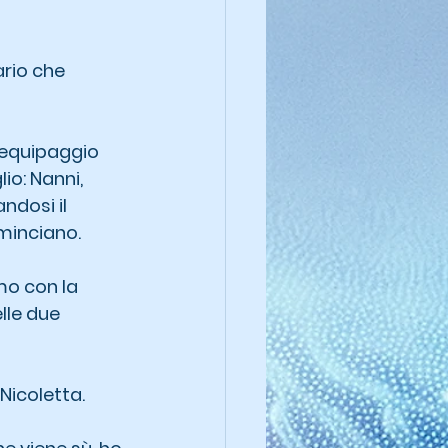
rio che 
l'equipaggio 
io: Nanni, 
dosi il 
ominciano.
mo con la 
lle due 
Nicoletta.