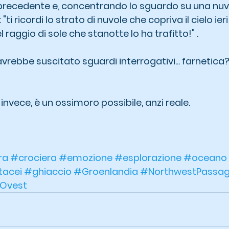
precedente e, concentrando lo sguardo su una nuvo
ti ricordi lo strato di nuvole che copriva il cielo ier
raggio di sole che stanotte lo ha trafitto!" .
avrebbe suscitato sguardi interrogativi... farnetica?
 invece, è un ossimoro possibile, anzi reale.
ra
#crociera
#emozione
#esplorazione
#oceano
tacei
#ghiaccio
#Groenlandia
#NorthwestPassa
Ovest