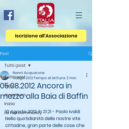
Iscrizione all'Associazione
Post
Tutti i post
Nanni Acquarone
Tutti i post
10 ago 2012
Tempo di lettura: 2 min
05.08.2012 Ancora in
vela
mezzo alla Baia di Baffin
avventura
Inizia
10 Agosto 2012, h 21.21 - Paolo Ivaldi 
La tua community
Nella quotidianità delle nostre vite 
cittadine, gran parte delle cose che 