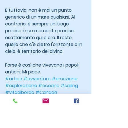
E tuttavia, non è mai un punto 
generico di un mare qualsiasi. Al 
contrario, è sempre un luogo 
preciso in un momento preciso: 
esattamente qui e ora. Il resto, 
quello che c'è dietro l'orizzonte o in 
cielo, è territorio del divino.
Forse è così che vivevano i popoli 
antichi. Mi piace.
#artico
#avventura
#emozione
#esplorazione
#oceano
#sailing
#vitadibordo
#Canada
#NorthwestPassage
#Nunavut
#PassaggioaNordOvest
#LancasterSound
#BaffinBay