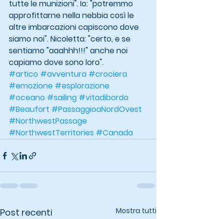
tutte le munizioni". Io: "potremmo 
approfittarne nella nebbia così le 
altre imbarcazioni capiscono dove 
siamo noi". Nicoletta: "certo, e se 
sentiamo "aaahhh!!!" anche noi 
capiamo dove sono loro".
#artico
#avventura
#crociera
#emozione
#esplorazione
#oceano
#sailing
#vitadibordo
#Beaufort
#PassaggioaNordOvest
#NorthwestPassage
#NorthwestTerritories
#Canada
Mostra tutti
Post recenti