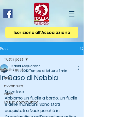
Iscrizione all'Associazione
Post
Tutti i post
Nanni Acquarone
Tutti i post
14 set 2012
Tempo di lettura: 1 min
In Caso di Nebbia
vela
avventura
Salvatore 
Inizia
Abbiamo un fucile a bordo. Un fucile 
La tua community
e delle munizioni. Sono stati 
acquistati a Nuuk perché in 
Groenlandia e nell'arcipelago artico 