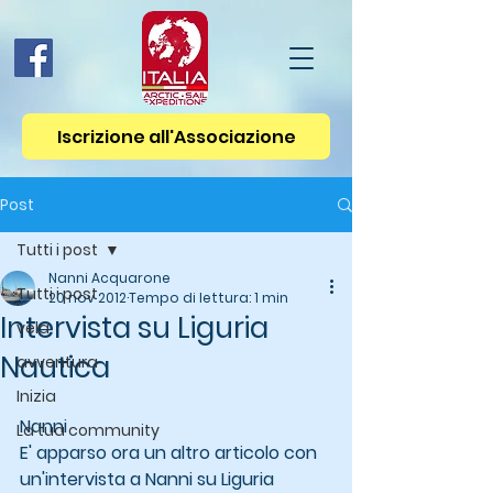
Iscrizione all'Associazione
Post
Tutti i post
Nanni Acquarone
Tutti i post
20 nov 2012
Tempo di lettura: 1 min
Intervista su Liguria
vela
Nautica
avventura
Inizia
Nanni 
La tua community
E' apparso ora un altro articolo con 
un'intervista a Nanni su Liguria 