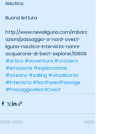
Nautica.
Buona lettura
http://www.newsliguria.com/imbarc
azioni/passaggio-a-nord-ovest-
liguria-nautica-intervista-nanni-
acquarone-di-best-explorer/10809
#artico
#avventura
#crociera
#emozione
#esplorazione
#oceano
#sailing
#vitadibordo
#Intervista
#NorthwestPassage
#PassaggioaNordOvest