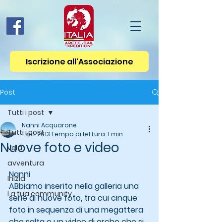
Iscrizione all'Associazione
Post
Tutti i post
Nanni Acquarone
Tutti i post
1 set 2013
Tempo di lettura: 1 min
Nuove foto e video
vela
avventura
Nanni 
Inizia
ABbiamo inserito nella galleria una 
La tua community
serie di nuove foto, tra cui cinque 
foto in sequenza di una megattera 
che salta e un video di orche che si 