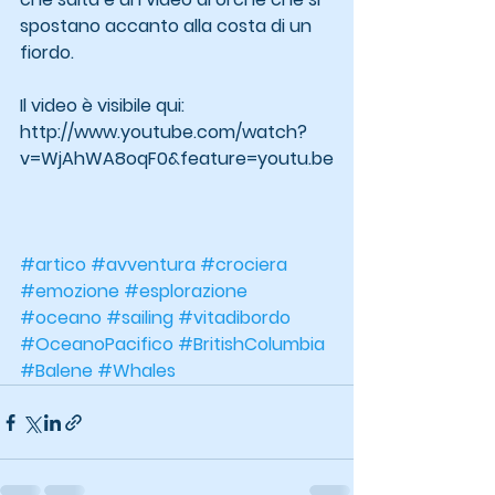
spostano accanto alla costa di un 
fiordo.
Il video è visibile qui:
http://www.youtube.com/watch?
v=WjAhWA8oqF0&feature=youtu.be
#artico
#avventura
#crociera
#emozione
#esplorazione
#oceano
#sailing
#vitadibordo
#OceanoPacifico
#BritishColumbia
#Balene
#Whales