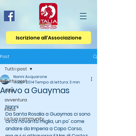
Iscrizione all'Associazione
Post
Tutti i post
Nanni Acquarone
Tutti i post
16 apr 2014
Tempo di lettura: 3 min
Arrivo a Guaymas
vela
avventura
Nanni 
Inizia
Da Santa Rosalia a Guaymas ci sono 
La tua community
circa novanta miglia, un po' come 
andare da Imperia a Capo Corso, 
ma qui si attraversa il Mar di Cortez.