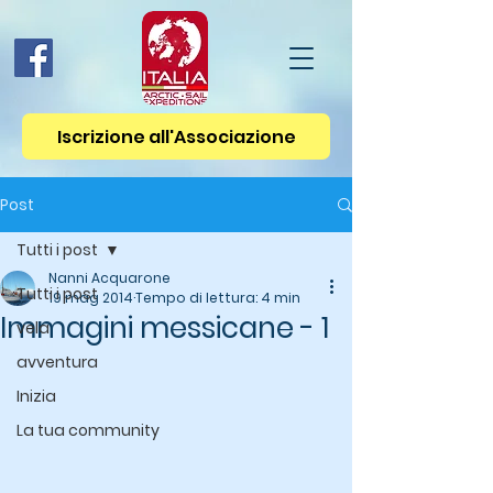
Iscrizione all'Associazione
Post
Tutti i post
Nanni Acquarone
Tutti i post
19 mag 2014
Tempo di lettura: 4 min
Immagini messicane - 1
vela
avventura
Inizia
La tua community