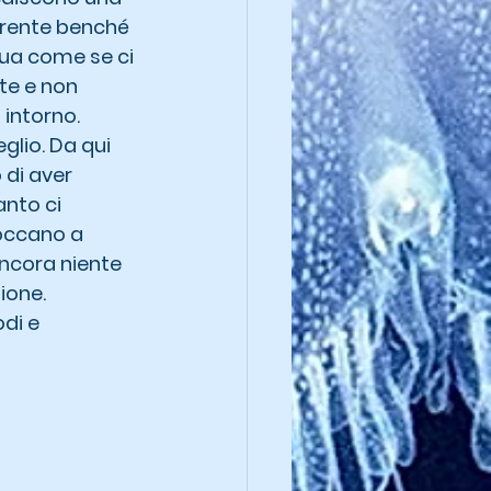
rrente benché 
qua come se ci 
te e non 
intorno. 
lio. Da qui 
 di aver 
anto ci 
occano a  
Ancora niente 
ione. 
di e 