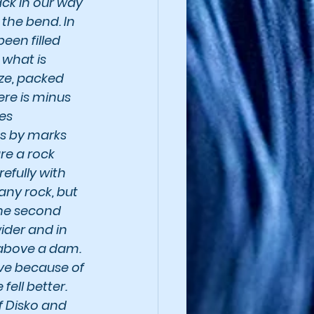
ack in our way 
 the bend. In 
een filled 
 what is 
ize, packed 
re is minus 
es 
s by marks 
re a rock 
fully with 
any rock, but 
The second 
ider and in 
g above a dam. 
ve because of 
ell better. 
 Disko and 