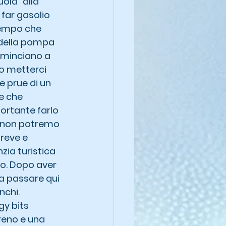
ola" alla 
far gasolio 
tempo che 
 della pompa 
ominciano a 
mo metterci 
e prue di un 
e che 
portante farlo 
ro non potremo 
reve e 
zia turistica 
aio. Dopo aver 
 a passare qui 
chi. 
gy bits 
reno e una 