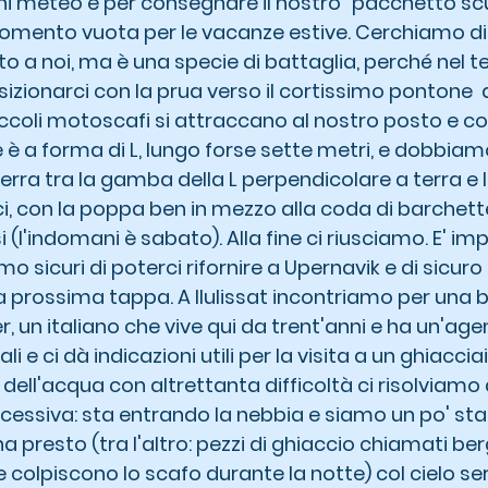
oni meteo e per consegnare il nostro "pacchetto scu
momento vuota per le vacanze estive. Cerchiamo di 
 a noi, ma è una specie di battaglia, perché nel 
zionarci con la prua verso il cortissimo pontone 
coli motoscafi si attraccano al nostro posto e c
one è a forma di L, lungo forse sette metri, e dobbia
erra tra la gamba della L perpendicolare a terra e l
i, con la poppa ben in mezzo alla coda di barchett
i (l'indomani è sabato). Alla fine ci riusciamo. E' im
o sicuri di poterci rifornire a Upernavik e di sicu
 la prossima tappa. A Ilulissat incontriamo per una b
er, un italiano che vive qui da trent'anni e ha un'agen
li e ci dà indicazioni utili per la visita a un ghiacci
 dell'acqua con altrettanta difficoltà ci risolviamo
cessiva: sta entrando la nebbia e siamo un po' stan
 presto (tra l'altro: pezzi di ghiaccio chiamati ber
 colpiscono lo scafo durante la notte) col cielo se