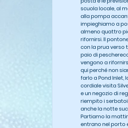
posta e le previsi
scuola locale, al 
alla pompa accanto
impieghiamo a posi
almeno quattro pic
rifornirsi. Il pont
con la prua verso t
paio di pescherecc
vengono a rifornirs
qui perché non siam
farlo a Pond Inlet,
cordiale visita Silv
e un negozio di rega
riempito i serbatoi
anche la notte suc
Partiamo la mattina
entrano nel porto e