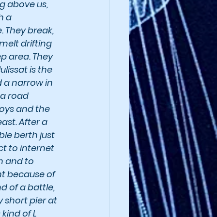
g above us, 
h a 
 They break, 
melt drifting 
p area. They 
lissat is the 
d a narrow in 
 a road 
uoys and the 
ast. After a 
le berth just 
t to internet 
 and to 
nt because of 
 of a battle, 
short pier at 
kind of L 