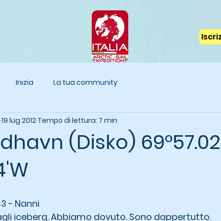
Iscr
Inizia
La tua community
19 lug 2012
Tempo di lettura: 7 min
dhavn (Disko) 69°57.02
4'W
43 - Nanni 
agli iceberg. Abbiamo dovuto. Sono dappertutto.