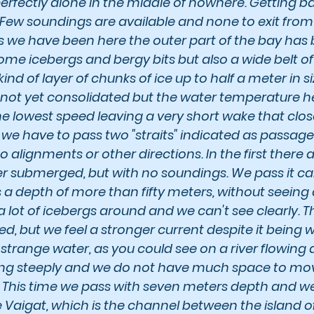
 perfectly alone in the middle of nowhere. Getting b
y. Few soundings are available and none to exit from
s we have been here the outer part of the bay has b
some icebergs and bergy bits but also a wide belt of
kind of layer of chunks of ice up to half a meter in s
 not yet consolidated but the water temperature he
he lowest speed leaving a very short wake that clos
we have to pass two "straits" indicated as passage
o alignments or other directions. In the first there a
submerged, but with no soundings. We pass it care
 a depth of more than fifty meters, without seeing 
a lot of icebergs around and we can't see clearly. 
, but we feel a stronger current despite it being w
of strange water, as you could see on a river flowin
sing steeply and we do not have much space to mo
 This time we pass with seven meters depth and we f
Vaigat, which is the channel between the island of