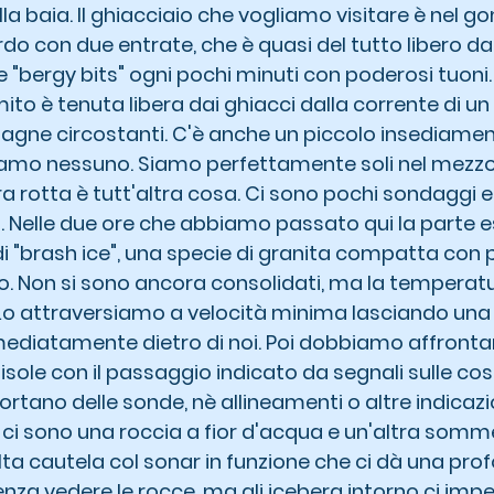
lla baia. Il ghiacciaio che vogliamo visitare è nel g
rdo con due entrate, che è quasi del tutto libero da g
 "bergy bits" ogni pochi minuti con poderosi tuoni. 
ito è tenuta libera dai ghiacci dalla corrente di un 
agne circostanti. C'è anche un piccolo insediame
amo nessuno. Siamo perfettamente soli nel mezzo d
ra rotta è tutt'altra cosa. Ci sono pochi sondaggi 
o. Nelle due ore che abbiamo passato qui la parte e
di "brash ice", una specie di granita compatta con p
. Non si sono ancora consolidati, ma la temperatu
Lo attraversiamo a velocità minima lasciando una 
mediatamente dietro di noi. Poi dobbiamo affronta
e isole con il passaggio indicato da segnali sulle co
rtano delle sonde, nè allineamenti o altre indicazion
o ci sono una roccia a fior d'acqua e un'altra somme
 cautela col sonar in funzione che ci dà una profo
nza vedere le rocce, ma gli iceberg intorno ci imp