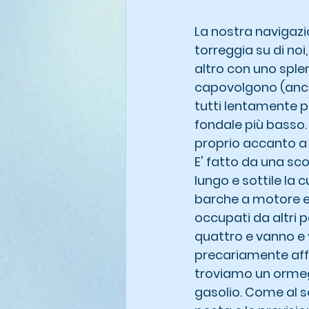
La nostra navigazi
torreggia su di noi
altro con uno splen
capovolgono (anch
tutti lentamente po
fondale più basso.
proprio accanto a Il
E' fatto da una sco
lungo e sottile la 
barche a motore e 
occupati da altri p
quattro e vanno e
precariamente affi
troviamo un ormegg
gasolio. Come al s