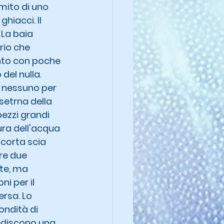
omito di uno 
hiacci. Il 
La baia 
rio che 
nto con poche 
el nulla. 
e nessuno per 
setrna della 
ezzi grandi 
ra dell'acqua 
corta scia 
re due 
ste, ma 
i per il 
rsa. Lo 
ndità di 
ediscono una 