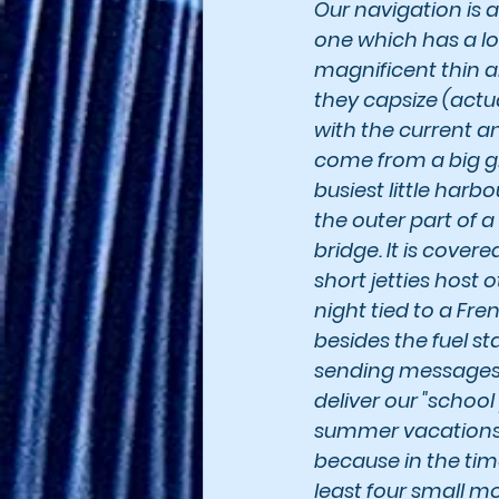
Our navigation is 
one which has a lo
magnificent thin a
they capsize (actual
with the current 
come from a big glac
busiest little harb
the outer part of 
bridge. It is cove
short jetties host 
night tied to a Fre
besides the fuel st
sending messages,
deliver our "schoo
summer vacations. W
because in the tim
least four small mot