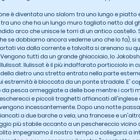
one è diventata uno slalom tra uno lungo e piatto e
, tra uno che ha un lungo muro tagliato netto dal gh
dido arco che unisce le torri di un antico castello. S
e se dobbiamo ancora vederne uno che lo fa), si 
rtati via dalla corrente e talvolta si arenano su q
 Vengono tutti da un grande ghiacciaio, lo Jakobsha
ulissat. Ilulissat è il più indaffarato porticciolo in c
della dietro una stretta entrata nella parte esterna
cui estremità è bloccata da un ponte stradale. E' c
da pesca ormeggiate a delle boe mentre i corti m
escherecci e piccoli traghetti affiancati all'inglese
 vengono incessantemente. Dopo una notte passa
ancati a due barche a vela, una francese e un'altra
io più stabile accanto a un peschereccio vicino 
olito impegniamo il nostro tempo a collegarci a int