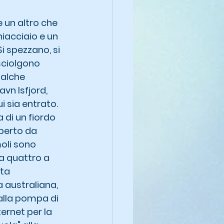
 un altro che 
iacciaio e un 
i spezzano, si 
sciolgono 
ualche 
vn Isfjord, 
ui sia entrato. 
 di un fiordo 
operto da 
oli sono 
 a quattro a 
ta 
 australiana, 
alla pompa di 
ernet per la 