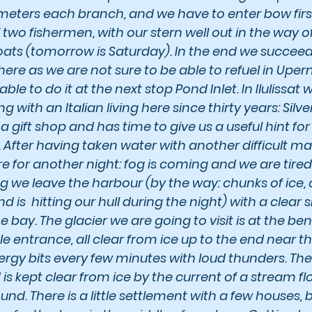
meters each branch, and we have to enter bow firs
two fishermen, with our stern well out in the way o
ats (tomorrow is Saturday). In the end we succeed.
here as we are not sure to be able to refuel in Uper
able to do it at the next stop Pond Inlet. In Ilulissat
 with an Italian living here since thirty years: Silve
 gift shop and has time to give us a useful hint for v
. After having taken water with another difficult 
re for another night: fog is coming and we are tire
g we leave the harbour (by the way: chunks of ice, 
nd is  hitting our hull during the night) with a clear 
he bay. The glacier we are going to visit is at the be
le entrance, all clear from ice up to the end near th
bergy bits every few minutes with loud thunders. The
is kept clear from ice by the current of a stream f
d. There is a little settlement with a few houses, 