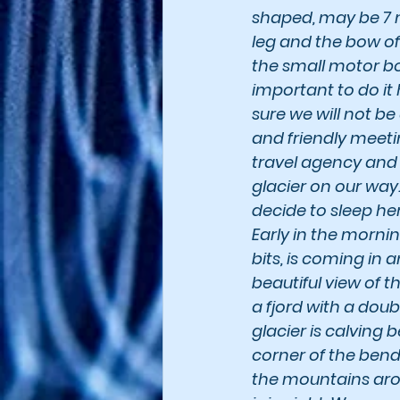
shaped, may be 7 
leg and the bow of 
the small motor bo
important to do it 
sure we will not be 
and friendly meeting
travel agency and a
glacier on our way
decide to sleep he
Early in the mornin
bits, is coming in a
beautiful view of t
a fjord with a doub
glacier is calving 
corner of the bend 
the mountains aroun