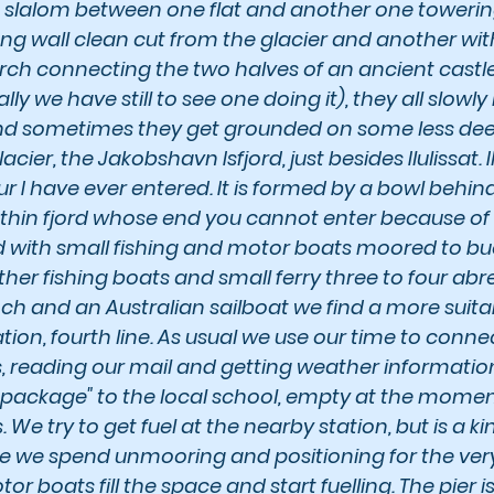
a slalom between one flat and another one towerin
ng wall clean cut from the glacier and another wit
rch connecting the two halves of an ancient castle.
ly we have still to see one doing it), they all slowly 
and sometimes they get grounded on some less dee
ier, the Jakobshavn Isfjord, just besides Ilulissat. Ilu
our I have ever entered. It is formed by a bowl behin
a thin fjord whose end you cannot enter because of
red with small fishing and motor boats moored to b
other fishing boats and small ferry three to four abre
nch and an Australian sailboat we find a more suitab
ation, fourth line. As usual we use our time to connec
 reading our mail and getting weather information
l package" to the local school, empty at the mome
e try to get fuel at the nearby station, but is a kind
e we spend unmooring and positioning for the very 
or boats fill the space and start fuelling. The pier is 