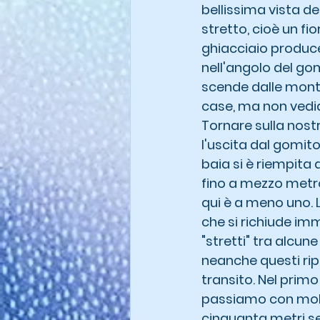
bellissima vista de
stretto, cioè un fio
ghiacciaio produce
nell'angolo del gom
scende dalle mont
case, ma non vedi
Tornare sulla nost
l'uscita dal gomit
baia si è riempita 
fino a mezzo metro
qui è a meno uno. 
che si richiude im
"stretti" tra alcun
neanche questi ripo
transito. Nel prim
passiamo con molta
cinquanta metri se