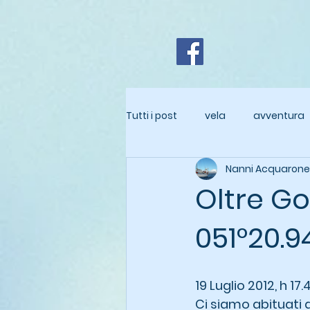
Tutti i post
vela
avventura
Nanni Acquarone
Oltre Go
051°20.9
19 Luglio 2012, h 17.
Ci siamo abituati 