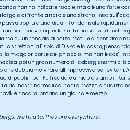
secondo non ha indicate roccie, ma c'è una forte co
ù largo e di fronte a noi c'è una strana linea sull'ac
 passa sopra a una diga. Il fondo risale rapidamen
io per muoverci per la solita presenza di iceberg 
amo su un fondale di sette metri e ci sentiamo meg
, lo stretto tra l'isola di Disko e la costa, pensando
oi la maggior parte del ghiaccio, ma non è così. Int
 nebbia, poi un gran numero di iceberg enormi ci bl
nto che dobbiamo virare all'improvviso per evitarli. 
ua di pochi nodi. Fa freddo e umido e siamo in tens
tà dai nostri normali sei nodi e mezzo e quattro no
navik è ancora lontana un giorno e mezzo.
bergs. We had to. They are everywhere.