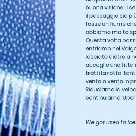
buona visione. Il 
il passaggio sia pi
fosse un fiume che
abbiamo molto spaz
Questa volta passi
entriamo nel Vaigat
lasciato dietro a n
accoglie una fitta
tratti la rotta, ta
vento o vento in pr
Riduciamo la veloci
continuiamo: Uper
We got used to ice