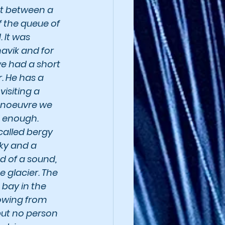
t between a 
f the queue of 
 It was 
navik and for 
 we had a short 
r. He has a 
isiting a 
manoeuvre we 
d enough. 
called bergy 
sky and a 
nd of a sound, 
e glacier. The 
 bay in the 
lowing from 
but no person 