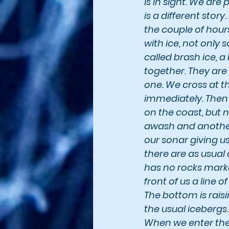
is in sight. We are
is a different stor
the couple of hour
with ice, not only 
called brash ice, a 
together. They are
one. We cross at t
immediately. Then 
on the coast, but n
awash and another 
our sonar giving us
there are as usual 
has no rocks marked
front of us a line 
The bottom is rai
the usual icebergs.
When we enter the 