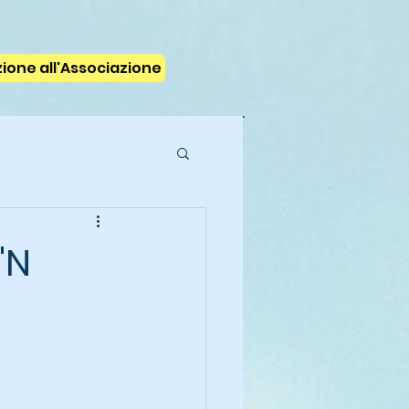
izione all'Associazione
'N