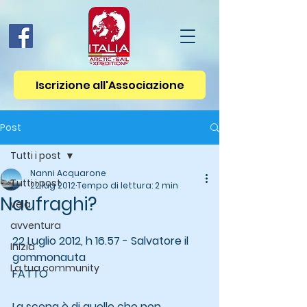
Iscrizione all'Associazione
Post
Tutti i post
Nanni Acquarone
Tutti i post
22 lug 2012
Tempo di lettura: 2 min
Naufraghi?
vela
avventura
22 Luglio 2012, h 16.57 - Salvatore il 
Inizia
gommonauta 
La tua community
FATTO
La scena è di quelle che non 