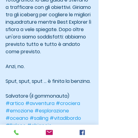
a trafficare con gli obiettivi. Giriamo 
tra gli iceberg per cogliere le migliori 
inquadrature mentre Best Explorer lì 
sfiora a vele spiegate. Dopo oltre 
un'ora siamo soddisfatti: abbiamo 
previsto tutto e tutto è andato 
come previsto.
Anzi, no.
Sput, sput, sput ... è finita la benzina.
Salvatore (il gommonauta)
#artico
#avventura
#crociera
#emozione
#esplorazione
#oceano
#sailing
#vitadibordo
#Balene
#ghiaccio
#NorthwestPassage
#pack