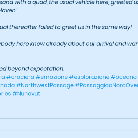
and with a quad, the usual vehicle here, greeted u
Haven".
dual thereafter failed to greet us in the same way!
ybody here knew already about our arrival and want
ded beyond expectation.
ra
#crociera
#emozione
#esplorazione
#oceano
nada
#NorthwestPassage
#PassaggioaNordOve
ries
#Nunavut