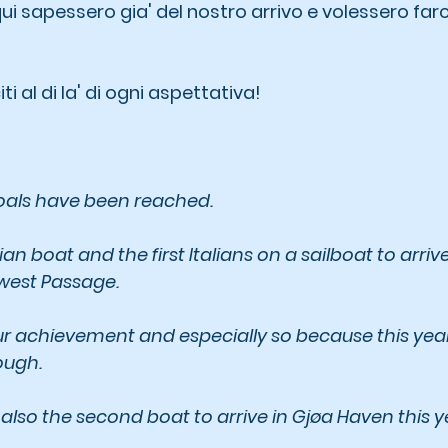
i sapessero gia' del nostro arrivo e volessero farci
ti al di la' di ogni aspettativa!
oals have been reached.
lian boat and the first Italians on a sailboat to arriv
west Passage.
r achievement and especially so because this year
tough.
also the second boat to arrive in Gjøa Haven this y