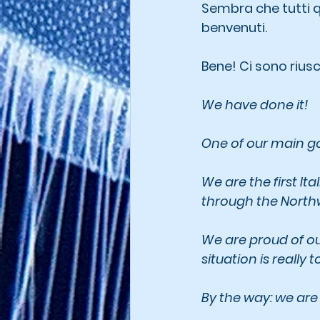
Sembra che tutti qu
benvenuti.
Bene! Ci sono riusci
We have done it!
One of our main g
We are the first Ita
through the North
We are proud of ou
situation is really 
By the way: we are 