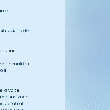
re qui 
situazione del 
st'anno.
o i canali fra 
 il 
.
, a volte 
verso una zona 
siderato il 