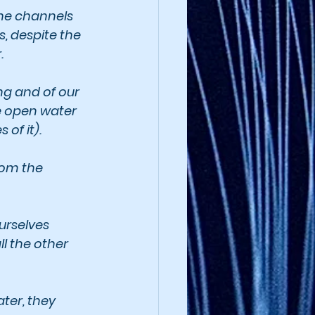
he channels 
, despite the 
.
ing and of our 
e open water 
of it).
om the 
urselves 
l the other 
ter, they 