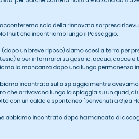
bilita' per barche come la nostra e la zona da trave
racconteremo solo della rinnovata sorpresa ricevu
o Inuit che incontriamo lungo il Passaggio.
i (dopo un breve riposo) siamo scesi a terra per pre
tesia) e per informarci su gasolio, acqua, docce e t
ntiamo la mancanza dopo una lunga permanenza in
bbiamo incontrato sulla spiaggia mentre avevamo 
loro che arrivavano lungo la spiaggia su un quad, d
olto con un caldo e spontaneo "benvenuti a Gjøa H
che abbiamo incontrato dopo ha mancato di accogli