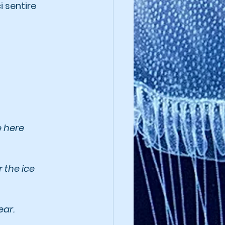
 sentire 
e here 
 the ice 
ear.