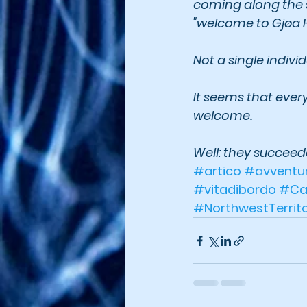
coming along the s
"welcome to Gjøa 
Not a single indivi
It seems that ever
welcome.
Well: they succee
#artico
#avventu
#vitadibordo
#Ca
#NorthwestTerrito