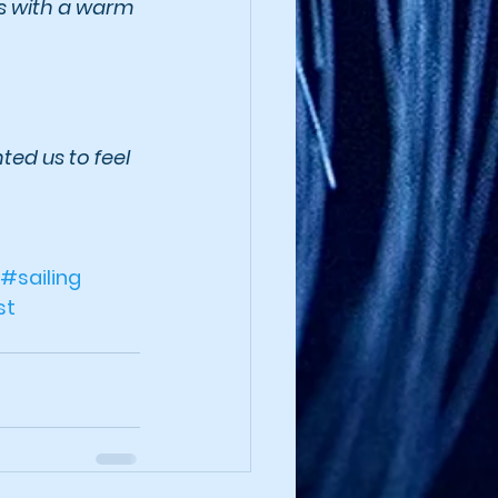
s with a warm 
ed us to feel 
#sailing
st