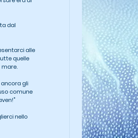
rsare era di 
ta dal 
sentarci alle 
utte quelle 
 mare.
ancora gli 
i uso comune 
aven!"
erci nello 