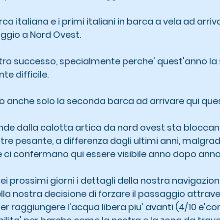
 italiana e i primi italiani in barca a vela ad arriva
aggio a Nord Ovest.
stro successo, specialmente perche' quest'anno la 
e difficile.
amo anche solo la seconda barca ad arrivare qui que
nde dalla calotta artica da nord ovest sta bloccand
ltre pesante, a differenza dagli ultimi anni, malgrado
 ci confermano qui essere visibile anno dopo anno
 prossimi giorni i dettagli della nostra navigazione
della nostra decisione di forzare il passaggio attra
per raggiungere l'acqua libera piu' avanti (4/10 e'con