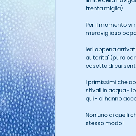
limite della naviga
trenta miglia).
Per il momento vi 
meraviglioso popol
Ieri appena arrivat
autorita' (pura cor
cosette di cui se
I primissimi che a
stivali in acqua - 
qui - ci hanno acc
Non uno di quelli 
stesso modo!