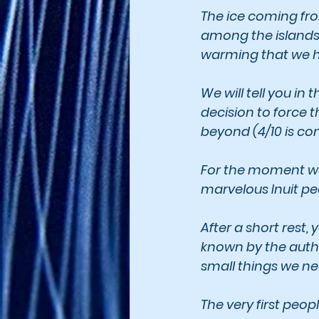
The ice coming fro
among the islands w
warming that we ha
We will tell you in 
decision to force 
beyond (4/10 is con
For the moment we
marvelous Inuit p
After a short rest,
known by the author
small things we nee
The very first peop