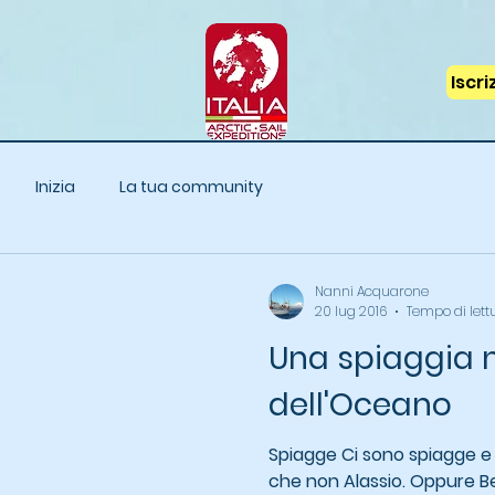
Iscr
Inizia
La tua community
Nanni Acquarone
20 lug 2016
Tempo di lett
Una spiaggia 
dell'Oceano
Spiagge Ci sono spiagge e 
che non Alassio. Oppure Be