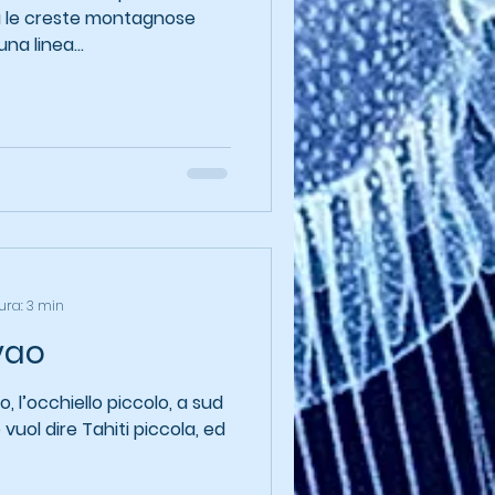
a le creste montagnose
na linea...
ura: 3 min
vao
o, l’occhiello piccolo, a sud
e vuol dire Tahiti piccola, ed