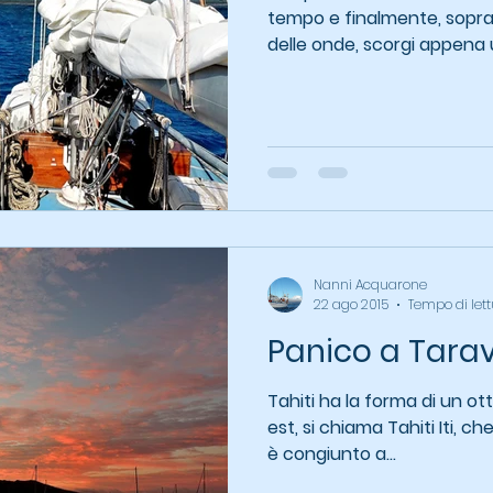
tempo e finalmente, sopr
delle onde, scorgi appena u
Nanni Acquarone
22 ago 2015
Tempo di lett
Panico a Tara
Tahiti ha la forma di un ott
est, si chiama Tahiti Iti, ch
è congiunto a...