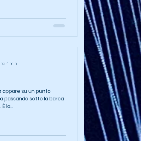
ura: 4 min
ro appare su un punto
da passando sotto la barca
la solleva di qualche metro. È la...