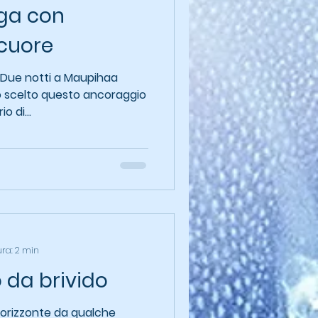
ga con
cuore
Due notti a Maupihaa
mo scelto questo ancoraggio
o di...
ura: 2 min
 da brivido
’orizzonte da qualche