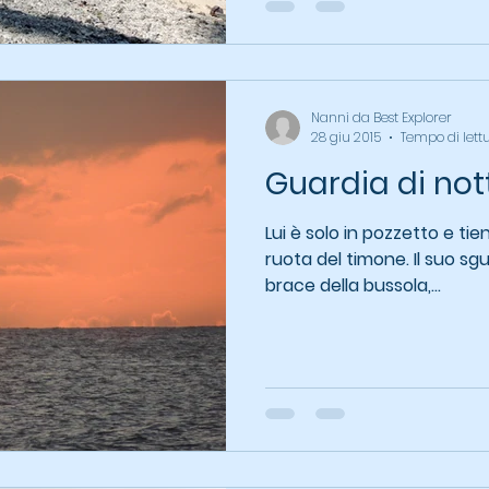
Nanni da Best Explorer
28 giu 2015
Tempo di lett
Guardia di not
Lui è solo in pozzetto e t
ruota del timone. Il suo sguardo è fisso sull'occhio di
brace della bussola,...