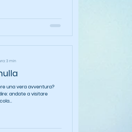
ura: 3 min
nulla
ere una vera avventura?
 dire: andate a visitare
ola...