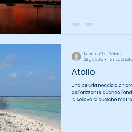
Nanni da Best Explorer
28 giu 2015
Tempo di lett
Atollo
Una peluria nocciola chia
dell'orizzonte quando l'on