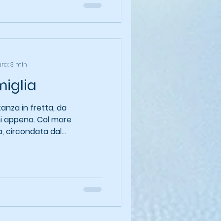
ura: 3 min
miglia
anza in fretta, da
ni appena. Col mare
 circondata dal...