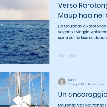
Verso Raroton
Maupihaa nel 
Da Maupihaa a Rarotonga 
valgono il viaggio. Abbia
spinti dal fortissimo desideri
Nanni
20 lug 2016
Tempo di lett
Un ancoraggio
Maupihaa Stai scrutando l